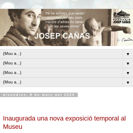
▼
▼
▼
▼
divendres, 8 de març del 2024
Inaugurada una nova exposició temporal al
Museu