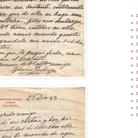
►
►
►
►
►
►
►
►
►
►
►
►
►
►
►