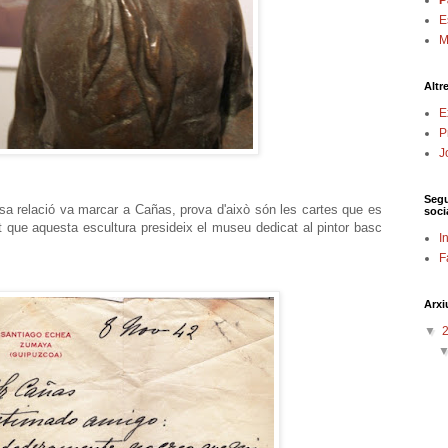
P
E
M
Altr
E
P
J
Segu
nsa relació va marcar a Cañas, prova d'això són les cartes que es
soci
t que aquesta escultura presideix el museu dedicat al pintor basc
I
F
Arxi
▼