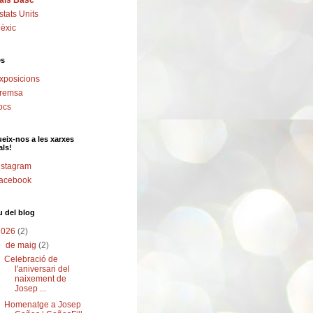
aís Basc
stats Units
èxic
es
xposicions
remsa
ocs
eix-nos a les xarxes
als!
nstagram
acebook
u del blog
2026
(2)
▼
de maig
(2)
Celebració de
l'aniversari del
naixement de
Josep ...
Homenatge a Josep