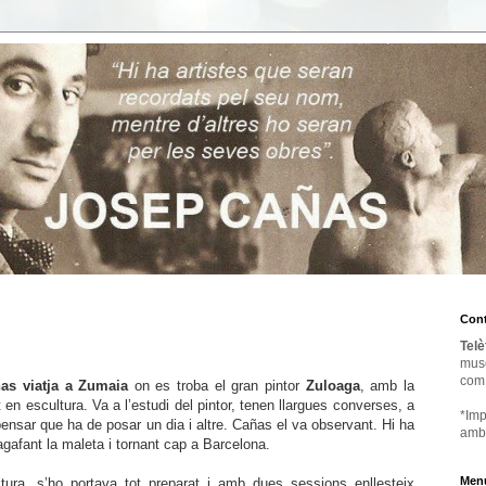
Cont
Telè
mus
com
as viatja a Zumaia
on es troba el gran
pintor
Zuloaga
, amb la
at en escultura. Va a l’estudi del pintor, tenen llargues converses, a
*Imp
 pensar que ha de posar un dia i altre. Cañas el va observant. Hi ha
amb
gafant la maleta i tornant cap a
Barcelona.
Menú
tura, s’ho portava tot preparat i amb dues sessions enllesteix