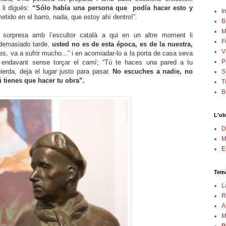
, li digués:
“Sólo había una persona que podía hacer esto y
In
tido en el barro, nada, que estoy ahí dentro!”.
B
M
sorpresa amb l’escultor català a qui en un
altre moment li
F
demasiado tarde,
usted no es de esta época, es de la nuestra,
V
es, va a sufrir mucho...” i en acomiadar-lo a la porta de casa seva
P
ir endavant sense torçar el camí; “Tú te
haces una pared a tu
ierda, deja el lugar justo para pasar.
No escuches a nadie, no
S
 tienes que hacer tu obra”.
T
B
L'ob
D
M
E
Temà
L
R
A
M