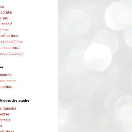
ici
iografia
useu
undació
ideos
ublicacions
eu electrònica
ransparència
otiga (catàleg)
ra
ibuixos
onuments
scultura
tiques destacades
a Ramona
ostres
nimals
ir