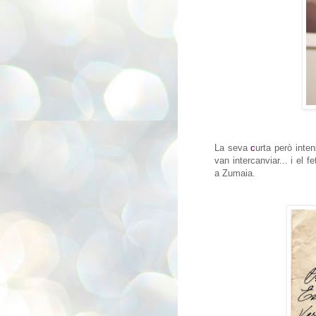
La seva
c
urta però inte
van intercanviar...
i el f
e
a Zumaia.