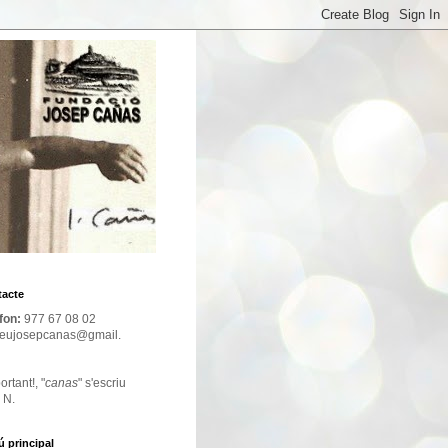
acte
fon:
977 67 08 02
eujosepcanas@gmail.
ortant!, "
canas
" s'escriu
 N.
 principal