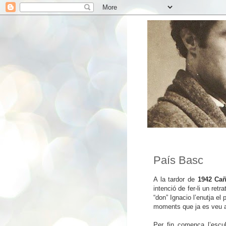
País Basc
A
la tardor de
1942 Cañ
intenció de fer-li un retr
“don” Ignacio l’enutja el
moments que ja es veu a
Per
fin comença l’escul