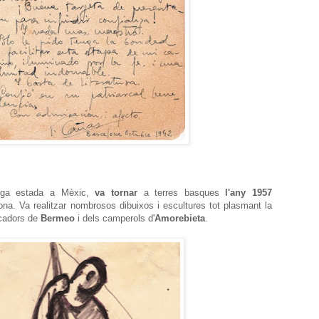
larga estada a Mèxic,
va tornar
a terres basques
l'any 1957
ona. Va
realitzar nombrosos dibuixos i escultures tot plasmant la
scadors de
Bermeo
i dels camperols d'
Amorebieta
.