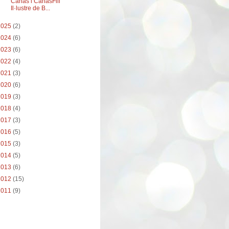
Cañas i CañasFill
Il·lustre de B...
2025
(2)
2024
(6)
2023
(6)
2022
(4)
2021
(3)
2020
(6)
2019
(3)
2018
(4)
2017
(3)
2016
(5)
2015
(3)
2014
(5)
2013
(6)
2012
(15)
2011
(9)