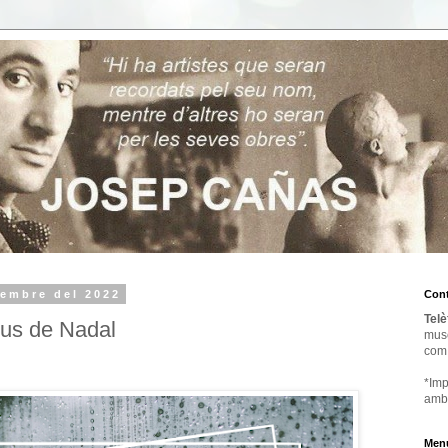
sembre del 2022
Cont
Telè
tius de Nadal
mus
com
*Imp
amb
Menú