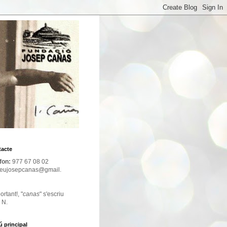
acte
fon:
977 67 08 02
eujosepcanas@gmail.
ortant!, "
canas
" s'escriu
 N.
 principal