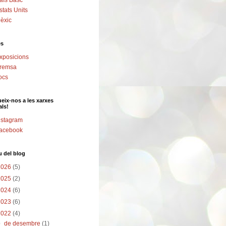
aís Basc
stats Units
èxic
es
xposicions
remsa
ocs
eix-nos a les xarxes
als!
nstagram
acebook
u del blog
2026
(5)
2025
(2)
2024
(6)
2023
(6)
2022
(4)
▼
de desembre
(1)