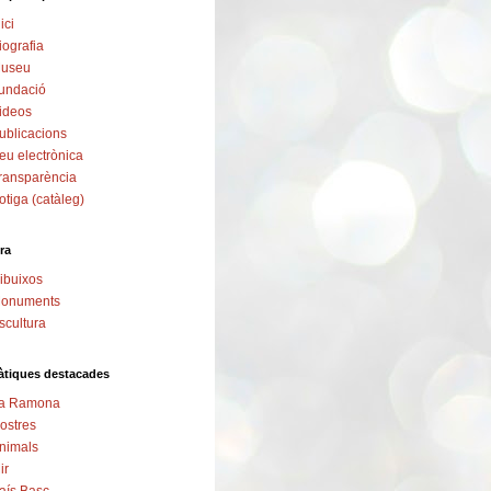
ici
iografia
useu
undació
ideos
ublicacions
eu electrònica
ransparència
otiga (catàleg)
ra
ibuixos
onuments
scultura
tiques destacades
a Ramona
ostres
nimals
ir