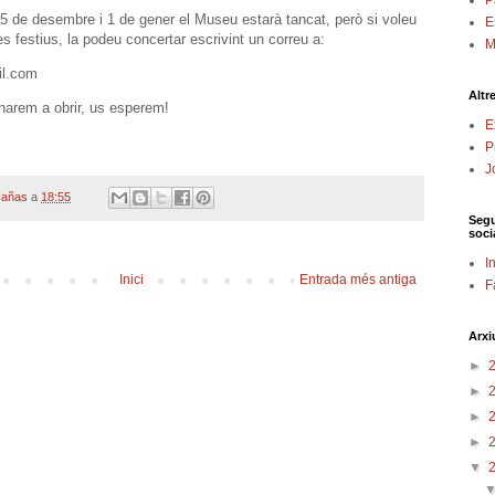
P
 de desembre i 1 de gener el Museu estarà tancat, però si voleu
E
ies festius, la podeu concertar escrivint un correu a:
M
l.com
Altr
narem a obrir, us esperem!
E
P
J
Cañas
a
18:55
Segu
soci
I
Inici
Entrada més antiga
F
Arxi
►
►
►
►
▼