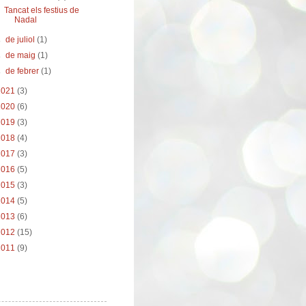
Tancat els festius de
Nadal
►
de juliol
(1)
►
de maig
(1)
►
de febrer
(1)
2021
(3)
2020
(6)
2019
(3)
2018
(4)
2017
(3)
2016
(5)
2015
(3)
2014
(5)
2013
(6)
2012
(15)
2011
(9)