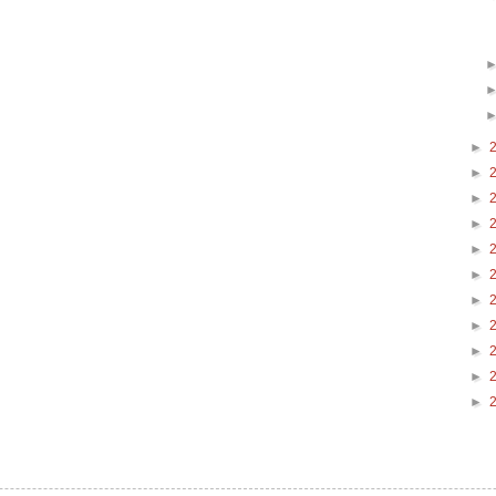
►
►
►
►
►
►
►
►
►
►
►