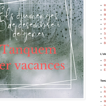
In
B
M
F
V
P
S
T
B
L'ob
D
M
E
Temà
L
R
A
M