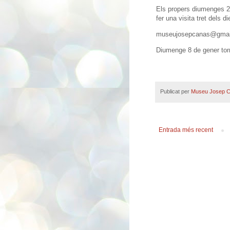
Els propers diumenges 25
fer una visita tret dels d
museujosepcanas@gmai
Diumenge 8 de gener tor
Publicat per
Museu Josep 
Entrada més recent