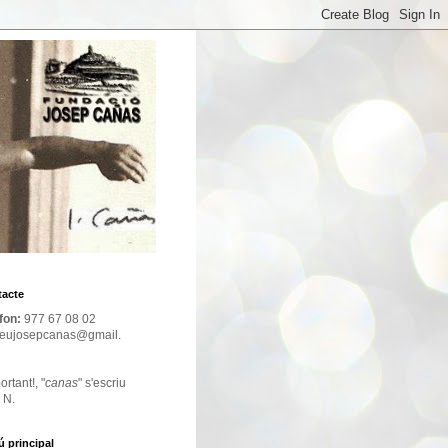
acte
fon:
977 67 08 02
eujosepcanas@gmail.
ortant!, "
canas
" s'escriu
 N.
 principal