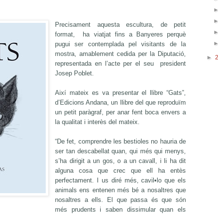
Precisament aquesta escultura, de petit
format, ha viatjat fins a Banyeres perquè
pugui ser contemplada pel visitants de la
mostra, amablement cedida per la Diputació,
►
representada en l’acte per el seu president
Josep Poblet.
Així mateix es va presentar el llibre “Gats”,
d’Edicions Andana, un llibre del que reproduïm
un petit paràgraf, per anar fent boca envers a
la qualitat i interès del mateix.
“De fet, comprendre les bestioles no hauria de
ser tan descabellat quan, qui més qui menys,
s’ha dirigit a un gos, o a un cavall, i li ha dit
alguna cosa que crec que ell ha entès
perfectament. I us diré més, cavil•lo que els
animals ens entenen més bé a nosaltres que
nosaltres a ells. El que passa és que són
més prudents i saben dissimular quan els