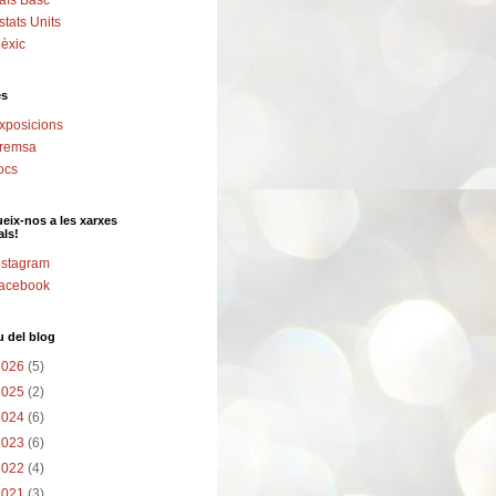
aís Basc
stats Units
èxic
es
xposicions
remsa
ocs
eix-nos a les xarxes
als!
nstagram
acebook
u del blog
2026
(5)
2025
(2)
2024
(6)
2023
(6)
2022
(4)
2021
(3)