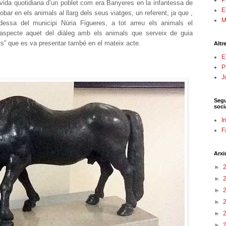
P
vida quotidiana d’un poblet com era Banyeres en la infantessa de
E
robar en els animals al llarg dels seus viatges, un referent, ja que ,
M
ldessa del municipi Núria Figueres, a tot arreu els animals el
 aspecte aquet del diàleg amb els animals que serveix de guia
ats” que es va presentar també en el mateix acte.
Altr
E
P
J
Segu
soci
I
F
Arxi
►
►
►
►
►
►