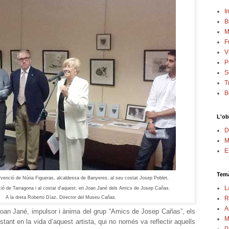
In
B
M
F
V
P
S
T
B
L'ob
D
M
E
Temà
rvenció de Núria Figueras,
alcaldessa de Banyeres, al seu costat Josep Poblet,
L
ció de Tarragona i al costat
d'aquest, en Joan Jané dels Amics de Josep Cañas.
A la dreta Roberto Díaz, Director del Museu Cañas.
R
A
Joan Jané, impulsor i ànima del grup “Amics de Josep Cañas”, els
M
tant en la vida d’aquest artista, qui no només va reflectir aquells