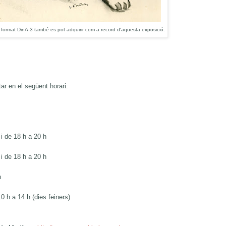
format DinA-3 també es pot adquirir
com a record d'aquesta exposició.
tar en el següent horari:
 i de 18 h a 20 h
 i de 18 h a 20 h
h
10 h a 14 h (dies feiners)