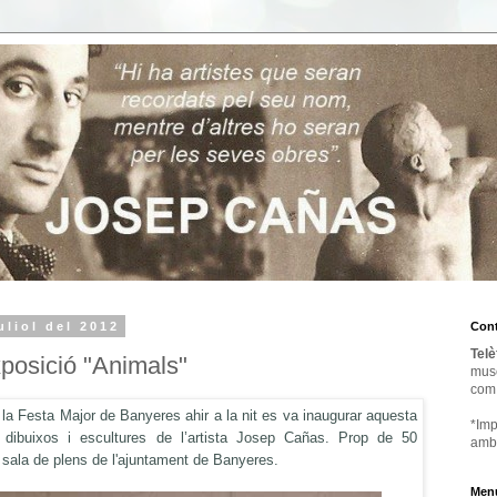
uliol del 2012
Cont
Telè
posició "Animals"
mus
com
la Festa Major de Banyeres ahir a la nit es va inaugurar aquesta
*Imp
, dibuixos i escultures de l’artista Josep Cañas.
Prop de 50
amb
 sala de plens de l'ajuntament de Banyeres.
Menú