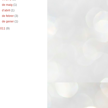
►
de maig
(1)
►
d’abril
(1)
►
de febrer
(3)
►
de gener
(1)
2011
(9)