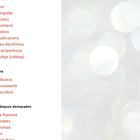
ici
iografia
useu
undació
ideos
ublicacions
eu electrònica
ransparència
otiga (catàleg)
ra
ibuixos
onuments
scultura
tiques destacades
a Ramona
ostres
nimals
ir