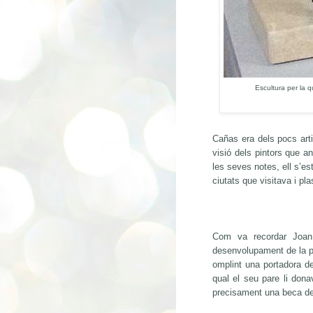
Escultura per la 
Cañas era dels pocs arti
visió dels pintors que 
les seves notes, ell s’e
ciutats que visitava i pl
Com va recordar Joan
desenvolupament de la pa
omplint una portadora de
qual el seu pare li dona
precisament una beca de 