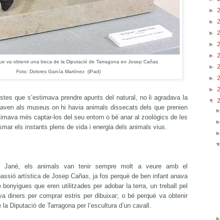
►
►
►
►
►
que va obtenir una beca de la Diputació
de Tarragona en Josep Cañas
►
Foto: Dolores García Martínez (iPad)
►
►
stes que s’estimava prendre apunts del natural, no li agradava la
▼
anaven als museus on hi havia animals dissecats dels que prenien
stimava més captar-los del seu entorn o bé anar al zoològics de les
asmar els instants plens de vida i energia dels animals vius.
 Jané, els animals van tenir sempre molt a veure amb el
ssió artística de Josep Cañas, ja fos perquè de ben infant anava
 bonyigues que eren utilitzades per adobar la terra, un treball pel
va diners per comprar estris per dibuixar; o bé perquè va obtenir
la Diputació de Tarragona per l’escultura d’un cavall.