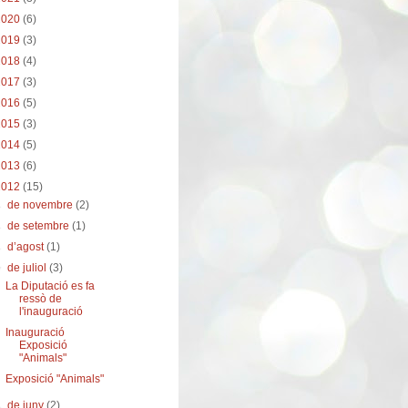
2020
(6)
2019
(3)
2018
(4)
2017
(3)
2016
(5)
2015
(3)
2014
(5)
2013
(6)
2012
(15)
►
de novembre
(2)
►
de setembre
(1)
►
d’agost
(1)
▼
de juliol
(3)
La Diputació es fa
ressò de
l'inauguració
Inauguració
Exposició
"Animals"
Exposició "Animals"
►
de juny
(2)